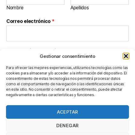
Nombre
Apellidos
o
Correo electrónico
*
m
e
n
s
a
Comentario o mensaje
j
Gestionar consentimiento
e
C
Para ofrecer las mejores experiencias, utilizamos tecnologías como las
o
cookies para almacenar y/o acceder a la información del dispositivo. El
r
consentimiento de estas tecnologías nos permitirá procesar datos
r
como el comportamiento de navegación o las identificaciones únicas
en este sitio. No consentir o retirar el consentimiento, puede afectar
e
negativamente a ciertas características y funciones.
o
ENVIAR
ACEPTAR
DENEGAR